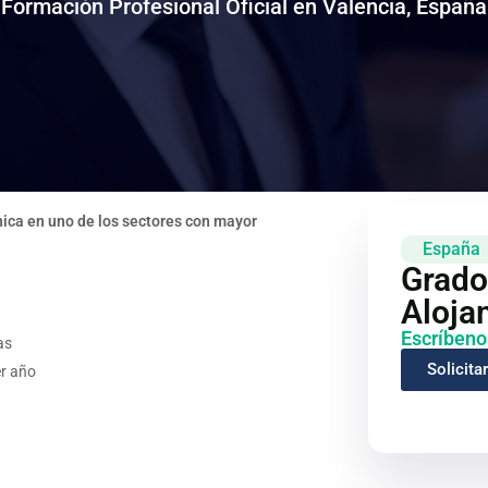
única en uno de los sectores con mayor
España
Grado
Aloja
Escríbeno
as
Solicita
er año