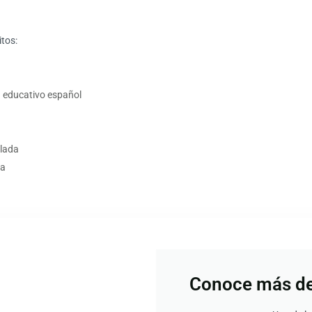
itos:
a educativo español
llada
ia
Conoce más de 