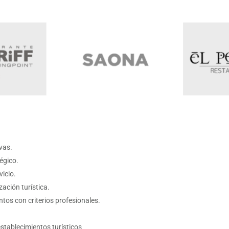
vas.
égico.
vicio.
ación turística.
tos con criterios profesionales.
stablecimientos turísticos