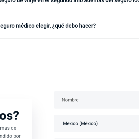
eguro de viaje en el segundo año además del seguro lo
eguro médico elegir, ¿qué debo hacer?
os?
amas de
endido por